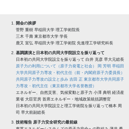
当日の
プログラムPDF
開会の挨拶
菅野 重樹 早稲田大学 理工学術院長
三木 千壽 東京都市大学 学長
鹿又 宣弘 早稲田大学 理工学術院 先進理工学研究科長
基調講演と日本初の共同大学院設立を振り返って
日本初の共同大学院設立を振り返って 白井 克彦 早大元総長
原子力の利用について（原子力発電と社会） 岡 芳明 早稲田
大学共同原子力専攻・初代主任（前・内閣府原子力委員長）
共同原子力専攻の設立と歩み 吉田 正 東京都市大学共同原子
力専攻・初代主任（東京都市大学名誉教授）
エネルギー、自然災害、気候変動と原子力 小澤 典明 経済産
業省 大臣官房 首席エネルギー・地域政策統括調整官
日本初の共同大学院設立と理工学術院を振り返って橋本 周
司 早大前副総長
技術報告 原子力安全研究の最前線
東芝エネルギーシステムズの原子力安全への取組み 薄井 秀