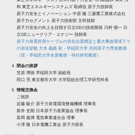
和 東芝エネルギーシステムズ 取締役 原子力技師長
原子力安全とイノベーション 中原 隆 三菱重工業株式会社
原子力セグメント 原子力技術部 主幹技師
原子力安全の向上を目指す日立GEの技術開発 川村 愼一 日
立GEニュークリア・エナジー 技師長
原子力発電所用ケーブルの劣化位置標定と重大事故環境下で
の劣化挙動 大木 義路 前・早稲田大学 共同原子力専攻教授
（現・早稲田大学名誉教授・特任研究教授）
閉会の挨拶
笠原 博徳 早稲田大学 副総長
田口 亮 東京都市大学 大学院総合理工学研究科長
情報交換会
ご祝辞
近藤 駿介 原子力発電環境整備機構 理事長
新井 史朗 日本原子力産業協会 理事長
富岡 義博 電気事業連合会 理事
小澤 隆 日本電機工業会 原子力部長